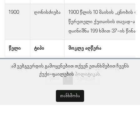
1900
ღონისძიება
1900 წლის 10 მაისის „ცნობის 
წერეთელი ქუთაისის თავად-აზ
დაინიშნა 199 ხმით 37-ის წინაა
წელი
ტიპი
მოკლე აღწერა
ამ ვებგვერდის გამოყენებით თქვენ ეთანხმებით ჩვენს
ნაჩვენებია ჩანაწერები 1–დან 1–მდე, სულ 1 ჩანაწერი
ქუქი-ფაილების
პოლიტიკას.
წინა
1
შემდეგი
თანხმობა
© პროსოპოგრაფიულ მონაცემთა ბაზა, ლინგვისტურ კვლევათა
ინსტიტუტი 2018 -
2026