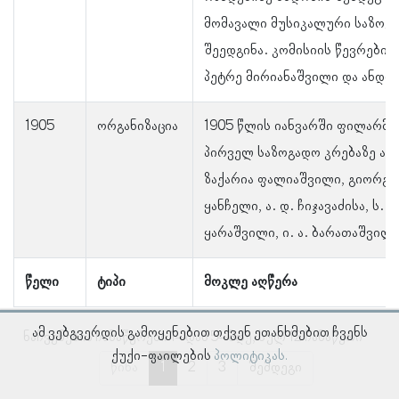
მომავალი მუსიკალური საზოგა
შეედგინა. კომისიის წევრები 
პეტრე მირიანაშვილი და ანდრ
1905
ორგანიზაცია
1905 წლის იანვარში ფილარმ
პირველ საზოგადო კრებაზე აირ
ზაქარია ფალიაშვილი, გიორგი
ყანჩელი, ა. დ. ჩიჯავაძისა, ს. 
ყარაშვილი, ი. ა. ბარათაშვილი
წელი
ტიპი
მოკლე აღწერა
ამ ვებგვერდის გამოყენებით თქვენ ეთანხმებით ჩვენს
ნაჩვენებია ჩანაწერები 1–დან 5–მდე, სულ 12 ჩანაწერი
ქუქი-ფაილების
პოლიტიკას.
წინა
1
2
3
შემდეგი