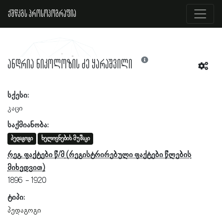
ქშწკგს პროსოპოგრაფია
ანდრია ნიკოლოზის ძე ყარაშვილი
სქესი:
კაცი
საქმიანობა:
პედაგოგი
ხელოვნების მუშაკი
რეგ. ფაქტები წ/მ
1896
1920
ტიპი:
პედაგოგი