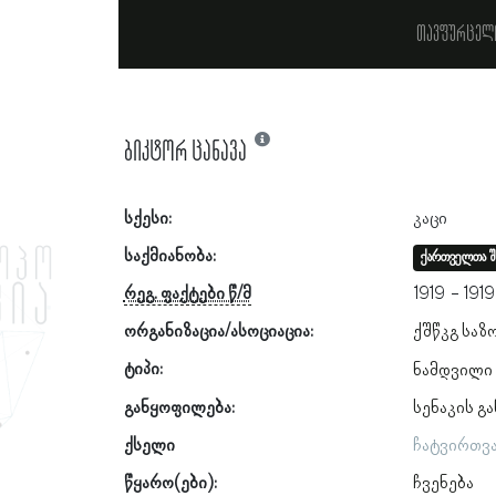
თავფურცელ
ბიკტორ ცანავა
სქესი:
კაცი
საქმიანობა:
ქართველთა შ
რეგ. ფაქტები წ/მ
1919
1919
ორგანიზაცია/ასოციაცია:
ქშწკგ საზ
ტიპი:
ნამდვილი
განყოფილება:
სენაკის გ
ქსელი
ჩატვირთვ
წყარო(ები):
ჩვენება