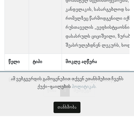
დრამატულ სცენისმოყვარეთა, ა.
კანდელაკის, სასარგებლოდ საღ
რომელზეც წარმოდგენილი იქნე
რუსთაველის „ვეფხისტყაოსნიდა
დასასრულს ციციშვილი, ზურაბი
შეასრულებდნენ ლეკურს, ხოლო 
წელი
ტიპი
მოკლე აღწერა
ამ ვებგვერდის გამოყენებით თქვენ ეთანხმებით ჩვენს
ნაჩვენებია ჩანაწერები 1–დან 3–მდე, სულ 3 ჩანაწერი
ქუქი-ფაილების
პოლიტიკას.
წინა
1
შემდეგი
თანხმობა