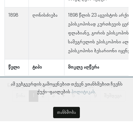
1898
ღონისძიება
1898 წლის 23 აგვისტოს არქი
ეპისკოპოსად კურთხევის ცერე
ფლაბიანე, გორის ეპისკოპოსი
სამეგრელოს ეპისკოპოსი ალექ
ეპისკოპოსი ბესარიონი იყვნენ
წელი
ტიპი
მოკლე აღწერა
ამ ვებგვერდის გამოყენებით თქვენ ეთანხმებით ჩვენს
ნაჩვენებია ჩანაწერები 1–დან 5–მდე, სულ 45 ჩანაწერი
ქუქი-ფაილების
პოლიტიკას.
წინა
1
2
3
4
5
…
9
შემდეგი
თანხმობა