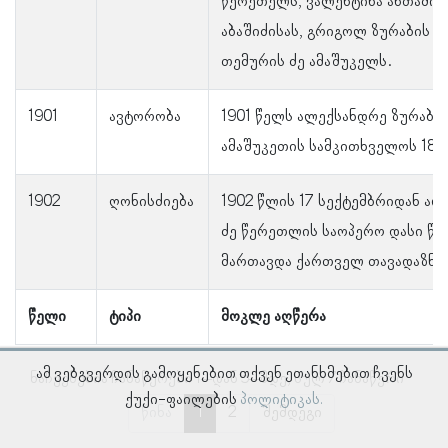
წერეთელს, ვალენტინა ანთაძისა
აბაშიძისას, გრიგოლ ზურაბის ძ
თემურის ძე ამაშუკელს.
1901
ავტორობა
1901 წელს ალექსანდრე ზურაბი
ამაშუკეთის სამკითხველოს 18 წ
1902
ღონისძიება
1902 წლის 17 სექტემბრიდან ალ
ძე წერეთლის საოპერო დასი წა
მართავდა ქართველ თავადაზნა
წელი
ტიპი
მოკლე აღწერა
ამ ვებგვერდის გამოყენებით თქვენ ეთანხმებით ჩვენს
ნაჩვენებია ჩანაწერები 1–დან 5–მდე, სულ 7 ჩანაწერი
ქუქი-ფაილების
პოლიტიკას.
წინა
1
2
შემდეგი