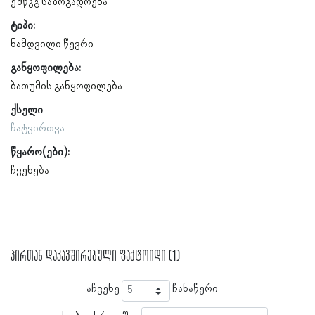
ქშწკგ საზოგადოება
ტიპი:
ნამდვილი წევრი
განყოფილება:
ბათუმის განყოფილება
ქსელი
ჩატვირთვა
წყარო(ები):
ჩვენება
პირთან დაკავშირებული ფაქტოიდი (1)
აჩვენე
ჩანაწერი