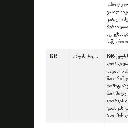
საზოგადოე
ვასილ ნი
ესტატეს ძ
წერეთელი,
ალექსანდრ
საწევრო თ
1916
ორგანიზაცია
1916 წელს
გიორგი და
დავითის ძე
შათირიშვი
შოშიტაიშ
შაისმილ ყ
გიორგის ძ
კითხვის 
ბათუმის გ