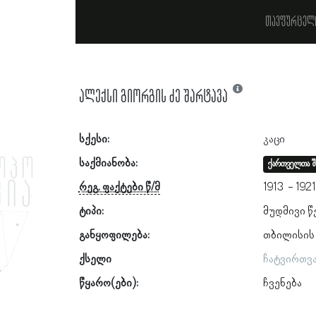
თავფურცელ
ალექსი გიორგის ძე შარტავა
სქესი:
კაცი
საქმიანობა:
ქართველთა შ
რეგ. ფაქტები წ/მ
1913
192
ტიპი:
მუდმივი წ
განყოფილება:
თბილისის
ქსელი
ჩატვირთვ
წყარო(ები):
ჩვენება