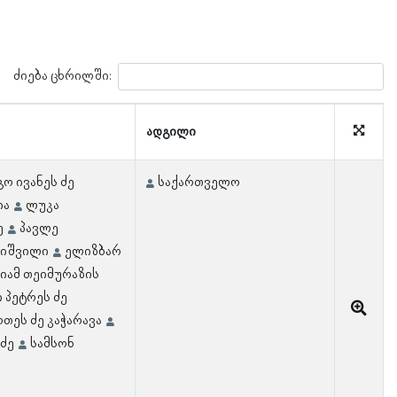
ძიება ცხრილში:
ადგილი
გო ივანეს ძე
საქართველო
ია
ლუკა
ე
პავლე
რიშვილი
ელიზბარ
იამ თეიმურაზის
 პეტრეს ძე
თეს ძე კაჭარავა
აძე
სამსონ