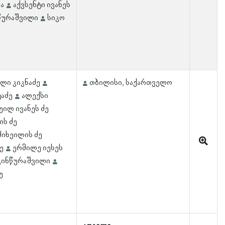
ვა
აქვსენტი ივანეს
ნწურაშვილი
სიკო
ლი კიკნაძე
თბილისი, საქართველო
ცაძე
ალექსი
ეილ ივანეს ძე
ის ძე
მიხეილის ძე
ე
ერმილე იესეს
კინწურაშვილი
ე