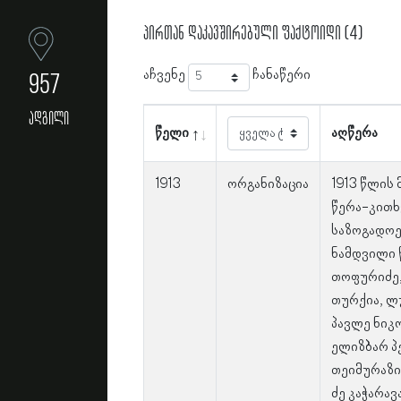
პირთან დაკავშირებული ფაქტოიდი (4)
აჩვენე
ჩანაწერი
957
ადგილი
წელი
აღწერა
1913
ორგანიზაცია
1913 წლის
წერა-კითხ
საზოგადოე
ნამდვილი წ
თოფურიძე, 
თურქია, ლ
პავლე ნიკ
ელიზბარ პე
თეიმურაზი
ძე კაჭარავ