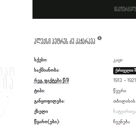
თავფურცელ
ალექსი პეტრეს ძე კაჭარავა
სქესი:
კაცი
საქმიანობა:
ქართველთა შ
რეგ. ფაქტები წ/მ
1913
192
ტიპი:
წევრი
განყოფილება:
თბილისის
ქსელი
ჩატვირთვ
წყარო(ები):
ჩვენება