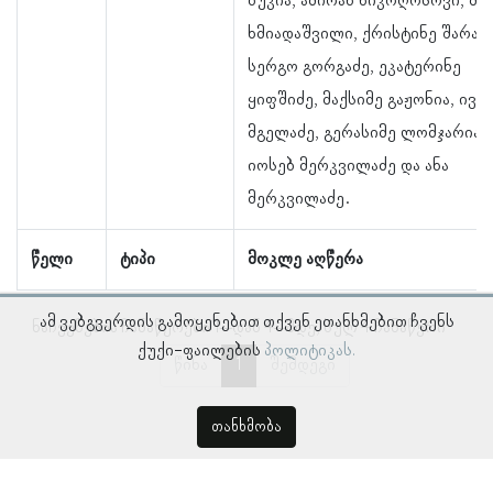
ბუკია, ამირან ნიკოღოსოვი, მა
ხმიადაშვილი, ქრისტინე შარაშ
სერგო გორგაძე, ეკატერინე
ყიფშიძე, მაქსიმე გაჟონია, ივა
მგელაძე, გერასიმე ლომჯარია,
იოსებ მერკვილაძე და ანა
მერკვილაძე.
წელი
ტიპი
მოკლე აღწერა
ამ ვებგვერდის გამოყენებით თქვენ ეთანხმებით ჩვენს
ნაჩვენებია ჩანაწერები 1–დან 4–მდე, სულ 4 ჩანაწერი
ქუქი-ფაილების
პოლიტიკას.
წინა
1
შემდეგი
თანხმობა