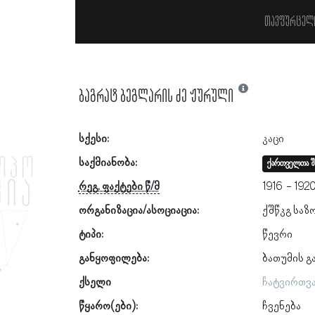
თავფურცელ
ბაგრატ ბეგლარის ძე ჟურული
სქესი:
კაცი
საქმიანობა:
ქართველთა შ
რეგ. ფაქტები წ/მ
1916
192
ორგანიზაცია/ასოციაცია:
ქშწკგ საზ
ტიპი:
წევრი
განყოფილება:
ბათუმის 
ქსელი
ჩატვირთვ
წყარო(ები):
ჩვენება