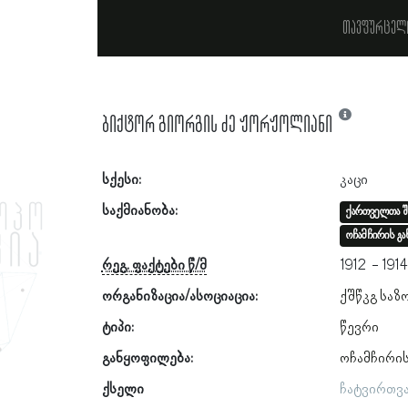
თავფურცელ
ბიქტორ გიორგის ძე ჟორჟოლიანი
სქესი:
კაცი
საქმიანობა:
ქართველთა შ
ოჩამჩირის გა
რეგ. ფაქტები წ/მ
1912
191
ორგანიზაცია/ასოციაცია:
ქშწკგ საზ
ტიპი:
წევრი
განყოფილება:
ოჩამჩირი
ქსელი
ჩატვირთვ