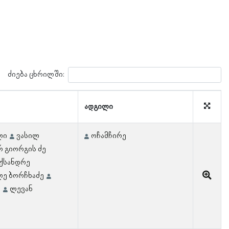
ძიება ცხრილში:
ადგილი
ლი
ვასილ
ოჩამჩირე
რ გიორგის ძე
ქსანდრე
ე ბორჩხაძე
ა
ლევან
ა