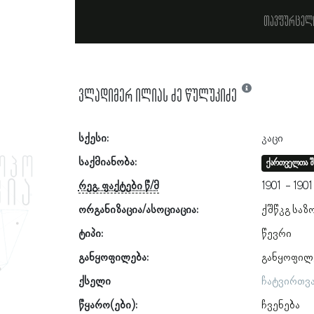
თავფურცელ
ვლადიმერ ილიას ძე წულუკიძე
სქესი:
კაცი
საქმიანობა:
ქართველთა შ
რეგ. ფაქტები წ/მ
1901
1901
ორგანიზაცია/ასოციაცია:
ქშწკგ საზ
ტიპი:
წევრი
განყოფილება:
განყოფილ
ქსელი
ჩატვირთვ
წყარო(ები):
ჩვენება