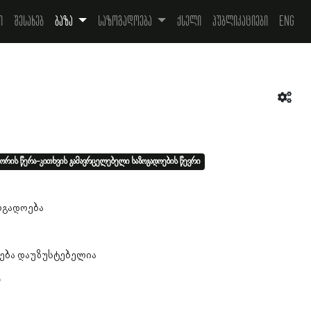
ი
შესახებ
ბაზა
საზოგადოება
ქსელი
პუბლიკაციები
Eng
ორის წერა-კითხვის გამავრცელებელი საზოგადოების წევრი
ოგადოება
ება დაუზუსტებელია
ა