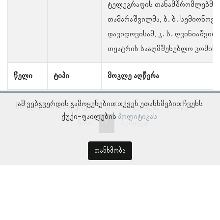
ტელეგრაფის თანამშრომლებმა მ. 
თამარაშვილმა, ბ. ბ. სემიონოვმ
დავიდოვისამ, კ. ს. ღვინიაშვილ
თეატრის სააღმშენებლო კომისი
წელი
ტიპი
მოკლე აღწერა
ამ ვებგვერდის გამოყენებით თქვენ ეთანხმებით ჩვენს
ნაჩვენებია ჩანაწერები 1–დან 1–მდე, სულ 1 ჩანაწერი
ქუქი-ფაილების
პოლიტიკას.
წინა
1
შემდეგი
თანხმობა
© პროსოპოგრაფიულ მონაცემთა ბაზა, ლინგვისტურ კვლევათა
ინსტიტუტი 2018 -
2026