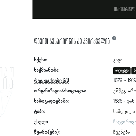
თავფურცელ
დავით ბესარიონის ძე კვირკველია
სქესი:
კაცი
საქმიანობა:
ადვოკატი
ს
რეგ. ფაქტები წ/მ
1879
191
ორგანიზაცია/ასოციაცია:
ქშწკგ საზ
საზოგადოებაში:
1886
ტიპი:
ნამდვილი
ქსელი
ჩატვირთვ
წყარო(ები):
ჩვენება