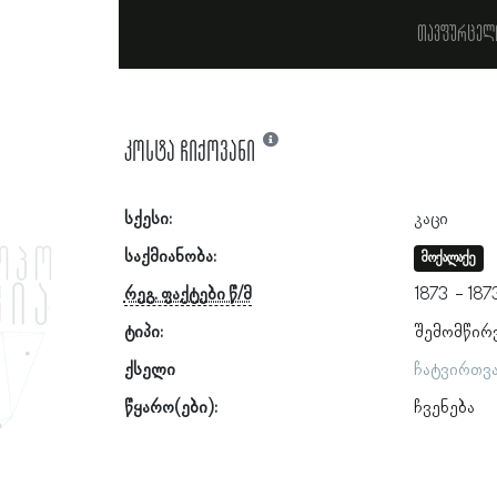
თავფურცელ
კოსტა ჩიქოვანი
სქესი:
კაცი
საქმიანობა:
მოქალაქე
რეგ. ფაქტები წ/მ
1873
187
ტიპი:
შემომწირ
ქსელი
ჩატვირთვ
წყარო(ები):
ჩვენება