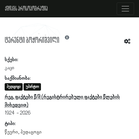
ქშწკგს პროსოპოგრაფია
ტერენტი ბოჭორიშვილი
სქესი:
კაცი
საქმიანობა:
პედაგოგი
უპარტიო
რეგ. ფაქტები წ/მ
1924
2026
ტიპი:
წევრი
პედაგოგი