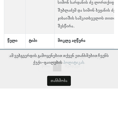
სიმონ სარდანის ძე ლორთქიფანი
შუბლაძემ და სიმონ ბეჟანის ძ
ჯიხაიშის სამკითხველოს თითოე
შესწირა.
წელი
ტიპი
მოკლე აღწერა
ამ ვებგვერდის გამოყენებით თქვენ ეთანხმებით ჩვენს
ნაჩვენებია ჩანაწერები 1–დან 1–მდე, სულ 1 ჩანაწერი
ქუქი-ფაილების
პოლიტიკას.
წინა
1
შემდეგი
თანხმობა
© პროსოპოგრაფიულ მონაცემთა ბაზა, ლინგვისტურ კვლევათა
ინსტიტუტი 2018 -
2026