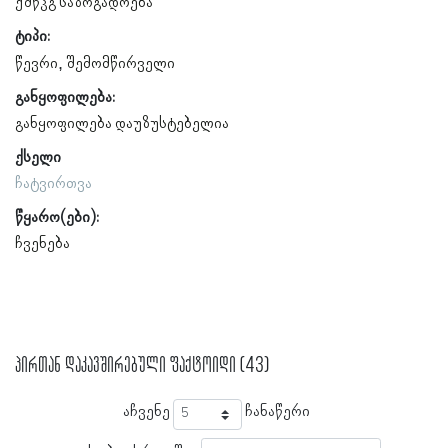
ქშწკგ საზოგადოება
ტიპი:
წევრი
შემომწირველი
განყოფილება:
განყოფილება დაუზუსტებელია
ქსელი
ჩატვირთვა
წყარო(ები):
ჩვენება
პირთან დაკავშირებული ფაქტოიდი (43)
აჩვენე
ჩანაწერი