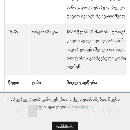
საზოგადო კრებაზე დირექტორა
დავით ივანეს ძე ავალიშვილი.
1878
ორგანიზაცია
1878 წლის 21 მაისის „დროები
დავით ავალოვი, ლუარსაბ მაღ
იაკობ გოგებაშვილი და ნიკოლ
თბილისის განმგებელი კომიტე
იყვნენ.
წელი
ტიპი
მოკლე აღწერა
ამ ვებგვერდის გამოყენებით თქვენ ეთანხმებით ჩვენს
ნაჩვენებია ჩანაწერები 1–დან 5–მდე, სულ 43 ჩანაწერი
ქუქი-ფაილების
პოლიტიკას.
წინა
1
2
3
4
5
…
9
შემდეგი
თანხმობა