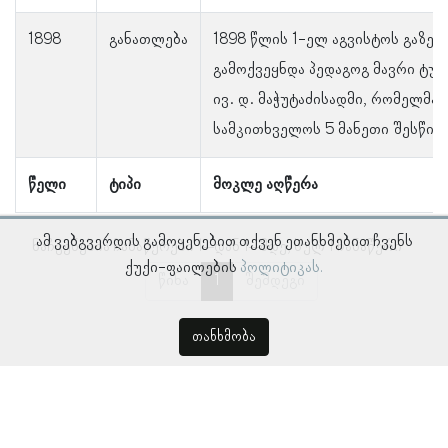
1898
განათლება
1898 წლის 1-ელ აგვისტოს გაზე
გამოქვეყნდა პედაგოგ მავრი ტუ
ივ. დ. მაჭუტაძისადმი, რომელმაც
სამკითხველოს 5 მანეთი შესწირ
წელი
ტიპი
მოკლე აღწერა
ამ ვებგვერდის გამოყენებით თქვენ ეთანხმებით ჩვენს
ნაჩვენებია ჩანაწერები 1–დან 1–მდე, სულ 1 ჩანაწერი
ქუქი-ფაილების
პოლიტიკას.
წინა
1
შემდეგი
თანხმობა
© პროსოპოგრაფიულ მონაცემთა ბაზა, ლინგვისტურ კვლევათა