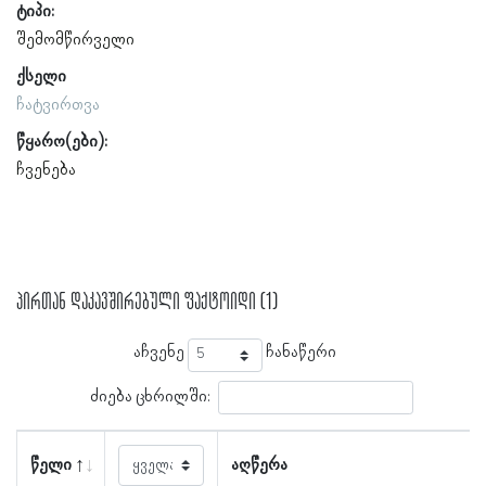
ტიპი:
შემომწირველი
ქსელი
ჩატვირთვა
წყარო(ები):
ჩვენება
პირთან დაკავშირებული ფაქტოიდი (1)
აჩვენე
ჩანაწერი
ძიება ცხრილში:
წელი
აღწერა