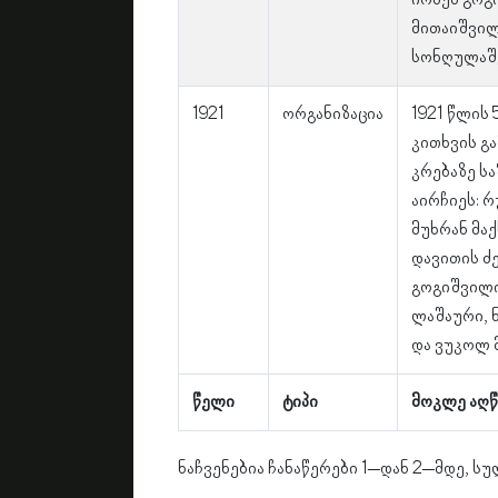
იოსებ გოგ
მითაიშვილ
სონღულაშ
1921
ორგანიზაცია
1921 წლის
კითხვის გ
კრებაზე ს
აირჩიეს: რ
მუხრან მაქ
დავითის ძ
გოგიშვილი
ლაშაური,
და ვუკოლ 
წელი
ტიპი
მოკლე აღწ
ნაჩვენებია ჩანაწერები 1–დან 2–მდე, სუ