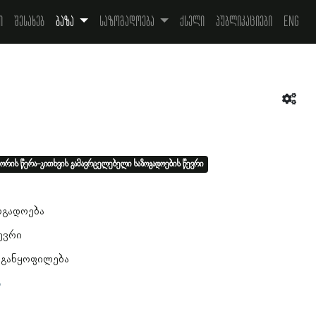
ი
შესახებ
ბაზა
საზოგადოება
ქსელი
პუბლიკაციები
Eng
ორის წერა-კითხვის გამავრცელებელი საზოგადოების წევრი
1
ოგადოება
ევრი
 განყოფილება
ა