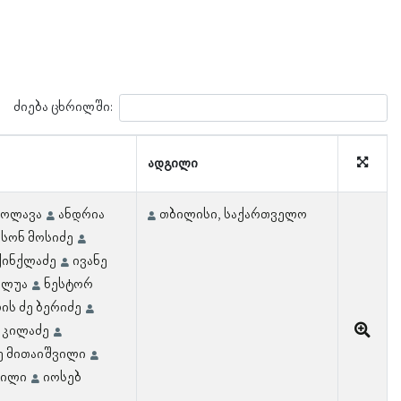
ძიება ცხრილში:
ადგილი
ჭოლავა
ანდრია
თბილისი, საქართველო
მსონ მოსიძე
ქინქლაძე
ივანე
ოლუა
ნესტორ
ის ძე ბერიძე
 კილაძე
ე მითაიშვილი
ვილი
იოსებ