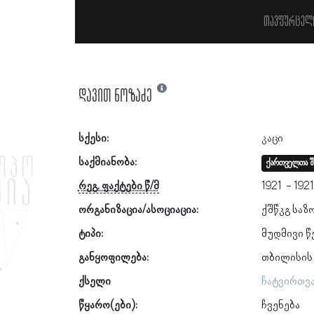
თავფურცელ
დავით ნოზაძე
სქესი:
კაცი
საქმიანობა:
ქართველთა შ
რეგ. ფაქტები წ/მ
1921
192
ორგანიზაცია/ასოციაცია:
ქშწკგ საზ
ტიპი:
მუდმივი წ
განყოფილება:
თბილისის
ქსელი
ჩატვირთვ
წყარო(ები):
ჩვენება