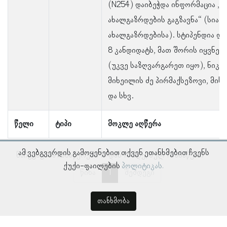
(N254) დაიბეჭდა ინფორმაცია „
ახალგაზრდების გაგზავნა“ (სია გ
ახალგაზრდებისა). სტიპენდია და
8 კანდიდატს, მათ შორის იყვნენ
(უკვე საზღვარგარეთ იყო), ნიკ
მიხეილის ძე პირმაქსეზოვი, მიხე
და სხვ.
წელი
ტიპი
მოკლე აღწერა
ამ ვებგვერდის გამოყენებით თქვენ ეთანხმებით ჩვენს
ნაჩვენებია ჩანაწერები 1–დან 1–მდე, სულ 1 ჩანაწერი
ქუქი-ფაილების
პოლიტიკას.
წინა
1
შემდეგი
თანხმობა