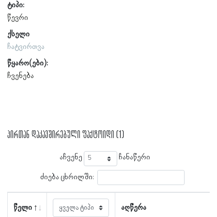
ტიპი:
წევრი
ქსელი
ჩატვირთვა
წყარო(ები):
ჩვენება
პირთან დაკავშირებული ფაქტოიდი (1)
აჩვენე
ჩანაწერი
ძიება ცხრილში:
წელი
აღწერა