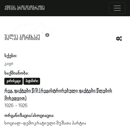
ქშწკგს პროსოპოგრაფია
შალვა ბორჩხაძე
სქესი:
კაცი
საქმიანობა:
ჯარისკაცი
პატიმარი
რეგ. ფაქტები წ/მ
1926
1926
ორგანიზაცია/ასოციაცია:
სოციალ-დემოკრატიული მუშათა პარტია