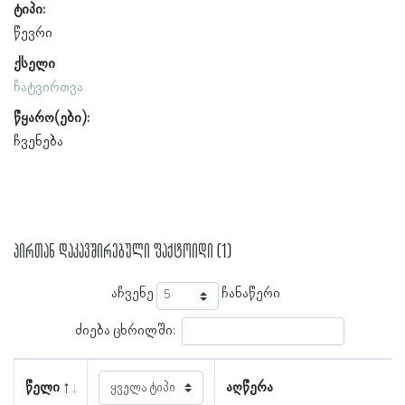
ტიპი:
წევრი
ქსელი
ჩატვირთვა
წყარო(ები):
ჩვენება
პირთან დაკავშირებული ფაქტოიდი (1)
აჩვენე
ჩანაწერი
ძიება ცხრილში:
წელი
აღწერა