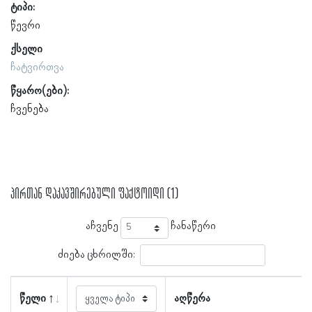
ტიპი:
წევრი
ქსელი
ჩატვირთვა
წყარო(ები):
ჩვენება
პირთან დაკავშირებული ფაქტოიდი (1)
აჩვენე
ჩანაწერი
ძიება ცხრილში:
წელი
აღწერა