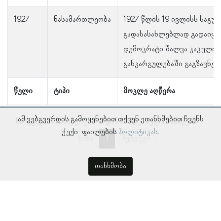
1927
ნასამართლეობა
1927 წლის 19 ივლისს საგუ
გადასასახლებლად გადაიყვა
დემოკრატი შალვა კაკულია,
განკარგულებაში გაგზავნეს
წელი
ტიპი
მოკლე აღწერა
ამ ვებგვერდის გამოყენებით თქვენ ეთანხმებით ჩვენს
ნაჩვენებია ჩანაწერები 1–დან 1–მდე, სულ 1 ჩანაწერი
ქუქი-ფაილების
პოლიტიკას.
წინა
1
შემდეგი
თანხმობა
© პროსოპოგრაფიულ მონაცემთა ბაზა, ლინგვისტურ კვლევათა