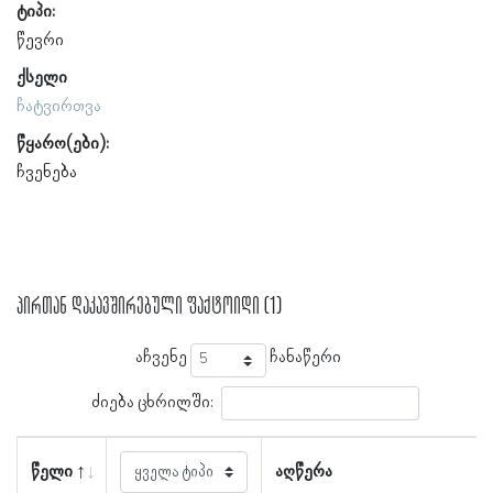
ტიპი:
წევრი
ქსელი
ჩატვირთვა
წყარო(ები):
ჩვენება
პირთან დაკავშირებული ფაქტოიდი (1)
აჩვენე
ჩანაწერი
ძიება ცხრილში:
წელი
აღწერა