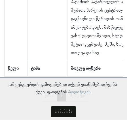
პატიმრის საქართველოს ს
მუშათა პარტიის ცენტრალურ
გაგზავნილი წერილის თანა
იმყოფებოდნენ: მასწავლებ
ვასო დავითაშვილი, სტუდე
მეტია დგებუაძე, მუშა, სო
თოდუა და სხვ.
წელი
ტიპი
მოკლე აღწერა
ამ ვებგვერდის გამოყენებით თქვენ ეთანხმებით ჩვენს
ნაჩვენებია ჩანაწერები 1–დან 2–მდე, სულ 2 ჩანაწერი
ქუქი-ფაილების
პოლიტიკას.
წინა
1
შემდეგი
თანხმობა