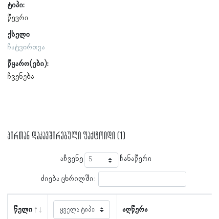
ტიპი:
წევრი
ქსელი
ჩატვირთვა
წყარო(ები):
ჩვენება
პირთან დაკავშირებული ფაქტოიდი (1)
აჩვენე
ჩანაწერი
ძიება ცხრილში:
წელი
აღწერა