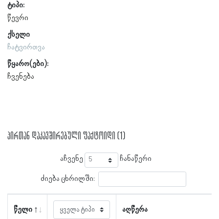
ტიპი:
წევრი
ქსელი
ჩატვირთვა
წყარო(ები):
ჩვენება
პირთან დაკავშირებული ფაქტოიდი (1)
აჩვენე
ჩანაწერი
ძიება ცხრილში:
წელი
აღწერა