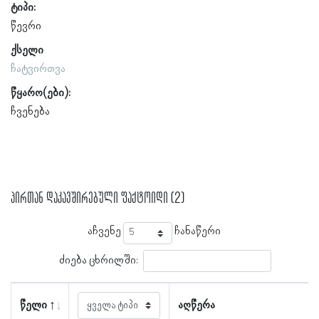
ტიპი:
წევრი
ქსელი
ჩატვირთვა
წყარო(ები):
ჩვენება
პირთან დაკავშირებული ფაქტოიდი (2)
აჩვენე
ჩანაწერი
ძიება ცხრილში:
წელი
აღწერა