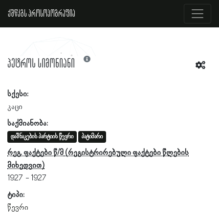
ქშწკგს პროსოპოგრაფია
პეტროს სიმონიანი
სქესი:
კაცი
საქმიანობა:
დაშნაკების პარტიის წევრი
პატიმარი
რეგ. ფაქტები წ/მ
1927
1927
ტიპი:
წევრი