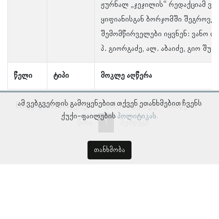
ჟურნალ „ჯეჯილის“ რედაქციამ ვლ
ყიფიანისგან ბორჯომში შეგროვებ
შემომწირველები იყვნენ: ვანო ლო
პ. გიორგაძე, ალ. აბაიძე, გიო შუბ-
წელი
ტიპი
მოკლე აღწერა
ამ ვებგვერდის გამოყენებით თქვენ ეთანხმებით ჩვენს
ნაჩვენებია ჩანაწერები 1–დან 1–მდე, სულ 1 ჩანაწერი
ქუქი-ფაილების
პოლიტიკას.
წინა
1
შემდეგი
თანხმობა
© პროსოპოგრაფიულ მონაცემთა ბაზა, ლინგვისტურ კვლევათა
ინსტიტუტი 2018 -
2026