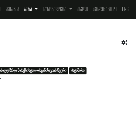
ი
შესახებ
ბაზა
საზოგადოება
ქსელი
პუბლიკაციები
Eng
ახალგაზრდა მარქსისტთა ორგანიზაციის წევრი
პატიმარი
7
ა