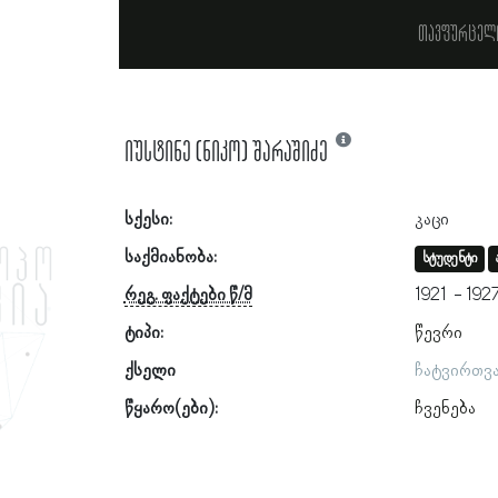
თავფურცელ
იუსტინე (ნიკო) შარაშიძე
სქესი:
კაცი
საქმიანობა:
სტუდენტი
რეგ. ფაქტები წ/მ
1921
192
ტიპი:
წევრი
ქსელი
ჩატვირთვ
წყარო(ები):
ჩვენება