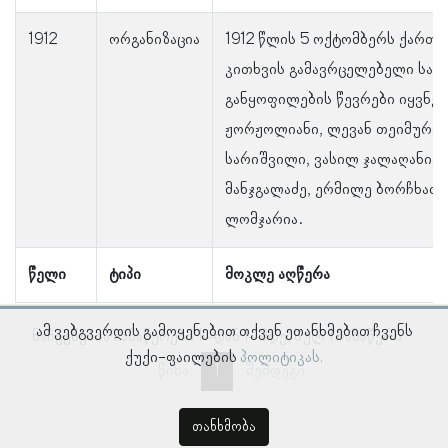
1912
ორგანიზაცია
1912 წლის 5 ოქტომბერს ქართ
კითხვის გამავრცელებელი საზ
განყოფილების წევრები იყვნენ
ჟორჟოლიანი, ლევან თეიმურაძი
სარიშვილი, ვასილ ჯალაღანია,
მანჯგალაძე, ერმილე ბორჩხაძ
ლომჯარია.
წელი
ტიპი
მოკლე აღწერა
ამ ვებგვერდის გამოყენებით თქვენ ეთანხმებით ჩვენს
ნაჩვენებია ჩანაწერები 1–დან 1–მდე, სულ 1 ჩანაწერი
ქუქი-ფაილების
პოლიტიკას.
წინა
1
შემდეგი
თანხმობა