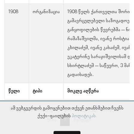
1908
ორგანიზაცია
1908 წელს ქართველთა შორის 
გამავრცელებელი საზოგადოები
განყოფილების წევრებმა – ნიკ
რამაზაშვილმა, ივანე როსტიაშვ
კბილაძემ, ივანე კახაძემ, ივან
ეკატერინე სარაჯიშვილისამ და
სხირტლაძემ – საწევრო, 3 მანე
გადაიხადეს.
წელი
ტიპი
მოკლე აღწერა
ამ ვებგვერდის გამოყენებით თქვენ ეთანხმებით ჩვენს
ნაჩვენებია ჩანაწერები 1–დან 1–მდე, სულ 1 ჩანაწერი
ქუქი-ფაილების
პოლიტიკას.
წინა
1
შემდეგი