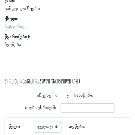
ტიპი:
ნამდვილი წევრი
ქსელი
ჩატვირთვა
წყარო(ები):
ჩვენება
პირთან დაკავშირებული ფაქტოიდი (19)
აჩვენე
ჩანაწერი
ძიება ცხრილში:
წელი
აღწერა