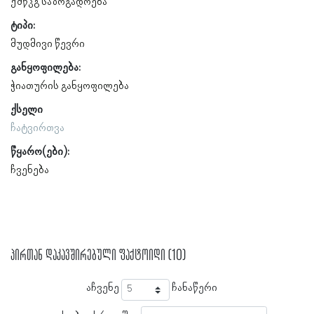
ქშწკგ საზოგადოება
ტიპი:
მუდმივი წევრი
განყოფილება:
ჭიათურის განყოფილება
ქსელი
ჩატვირთვა
წყარო(ები):
ჩვენება
პირთან დაკავშირებული ფაქტოიდი (10)
აჩვენე
ჩანაწერი