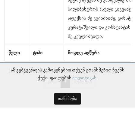
პეტრე ლუკას ძე კანდელაკი, პ
სილიბისტროს ასული კიკვაძე, 
ალექსის ძე კვინიხიძე, კონსტა
კურატაშვილი და კონსტანტინე 
ძე კევლიშვილი.
წელი
ტიპი
მოკლე აღწერა
ამ ვებგვერდის გამოყენებით თქვენ ეთანხმებით ჩვენს
ნაჩვენებია ჩანაწერები 1–დან 4–მდე, სულ 4 ჩანაწერი
ქუქი-ფაილების
პოლიტიკას.
წინა
1
შემდეგი
თანხმობა
© პროსოპოგრაფიულ მონაცემთა ბაზა, ლინგვისტურ კვლევათა
ინსტიტუტი 2018 -
2026