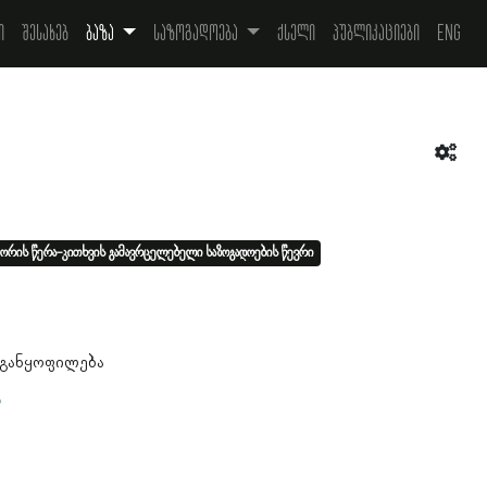
ი
შესახებ
ბაზა
საზოგადოება
ქსელი
პუბლიკაციები
Eng
ორის წერა-კითხვის გამავრცელებელი საზოგადოების წევრი
 განყოფილება
ა