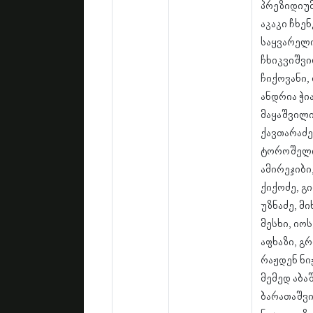
პრეზიდიუ
აკაკი ჩხე
საყვარელი
ჩხიკვიშვი
ჩიქოვანი,
ანდრია ჭი
მაყაშვილი
ქავთარაძე
ტოროშელიძ
ამირეჯიბი
ქიქოძე, გ
უზნაძე, მ
მესხი, იოს
აფხაზი, გ
რაჟდენ ნი
მემედ აბა
ბარათაშვი