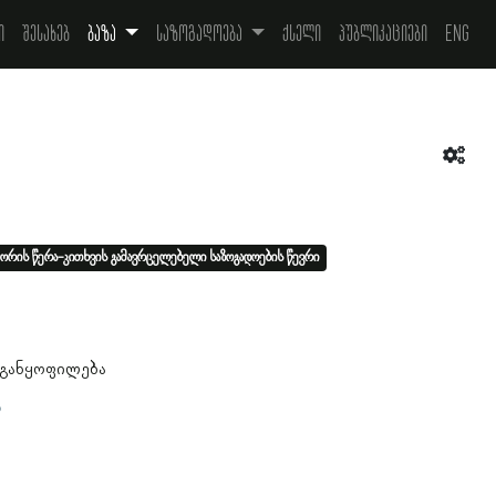
ი
შესახებ
ბაზა
საზოგადოება
ქსელი
პუბლიკაციები
Eng
ორის წერა-კითხვის გამავრცელებელი საზოგადოების წევრი
 განყოფილება
ა