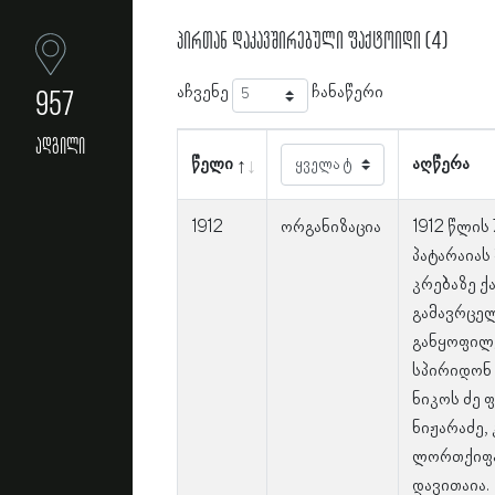
პირთან დაკავშირებული ფაქტოიდი (4)
აჩვენე
ჩანაწერი
957
ადგილი
წელი
აღწერა
1912
ორგანიზაცია
1912 წლის
პატარაიას
კრებაზე ქ
გამავრცე
განყოფილე
სპირიდონ 
ნიკოს ძე 
ნიჟარაძე,
ლორთქიფან
დავითაია.