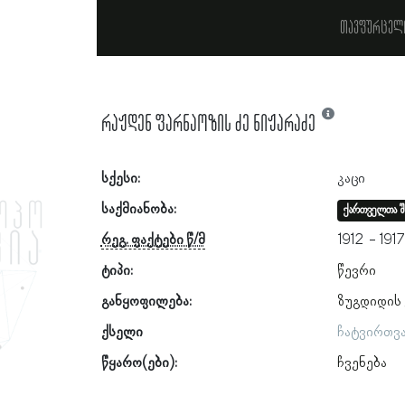
თავფურცელ
რაჟდენ ფარნაოზის ძე ნიჟარაძე
სქესი:
კაცი
საქმიანობა:
ქართველთა შ
რეგ. ფაქტები წ/მ
1912
1917
ტიპი:
წევრი
განყოფილება:
ზუგდიდის
ქსელი
ჩატვირთვ
წყარო(ები):
ჩვენება