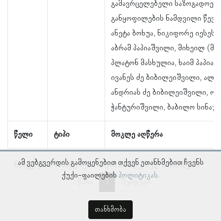
გამავრცელებელი საზოგადოები
განყოფილების ნამდვილი წევრე
ანეტა ბოხუა, ნიკიფორე იესეს ძ
აბრამ პაპიაშვილი, მიხეილ (მიხ
პლატონ მასხულია, ხაიმ პაპიაშ
ივანეს ძე ბიბილეიშვილი, ალე
ანდრიას ძე ბიბილეიშვილი, ო
ჭანტურიშვილი, ბაბილო სინაურ
წელი
ტიპი
მოკლე აღწერა
ამ ვებგვერდის გამოყენებით თქვენ ეთანხმებით ჩვენს
ნაჩვენებია ჩანაწერები 1–დან 2–მდე, სულ 2 ჩანაწერი
ქუქი-ფაილების
პოლიტიკას.
წინა
1
შემდეგი
თანხმობა