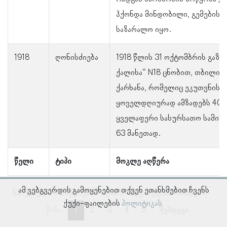
ჰქონდა მინდობილი, გემების კ
საზარალო იყო.
1918
ღონისძიება
1918 წლის 31 ოქტომბრის გაზე
ქალისა“ N18 ცნობით, თბილისშ
ქარხანა, რომელიც ეკუთვნის ა
ყოველდღიურად ამზადებს 400
ყველაფერი სასურსათო სამინი
63 მანეთად.
წელი
ტიპი
მოკლე აღწერა
ამ ვებგვერდის გამოყენებით თქვენ ეთანხმებით ჩვენს
ნაჩვენებია ჩანაწერები 1–დან 5–მდე, სულ 22 ჩანაწერი
ქუქი-ფაილების
პოლიტიკას.
წინა
1
2
3
4
5
შემდეგი