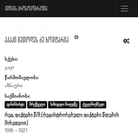
ქშწკგს პროსოპოგრაფია
აკაკი მეთოდეს ძე ხოშტარია
სქესი:
კაცი
წარმომავლობა:
აზნაური
საქმიანობა:
ფინანსისტი
მრეწველი
საზოგადო მოღვაწე
ქველმოქმედი
რეგ. ფაქტები წ/მ
1918
1921