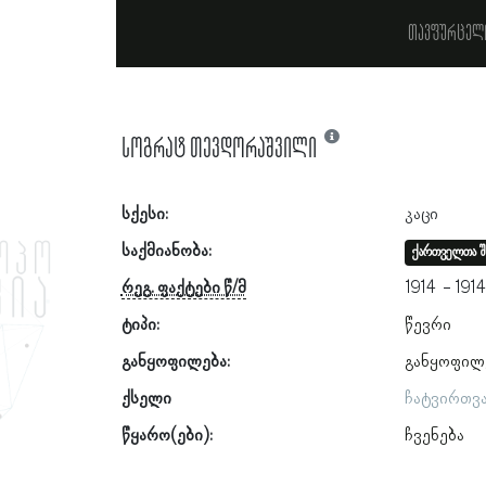
თავფურცელ
სოგრატ თევდორაშვილი
სქესი:
კაცი
საქმიანობა:
ქართველთა შ
რეგ. ფაქტები წ/მ
1914
191
ტიპი:
წევრი
განყოფილება:
განყოფილ
ქსელი
ჩატვირთვ
წყარო(ები):
ჩვენება