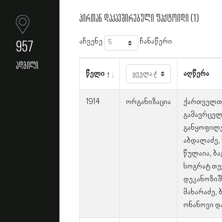
პირთან დაკავშირებული ფაქტოიდი (1)
აჩვენე
ჩანაწერი
957
ადგილი
წელი
აღწერა
1914
ორგანიზაცია
ქართველთა
გამავრცელ
განყოფილებ
აბდალაძე,
წულაია, ბა
სოგრატ თე
დეკანოზიშ
მახარაძე,
ონანოვი დ