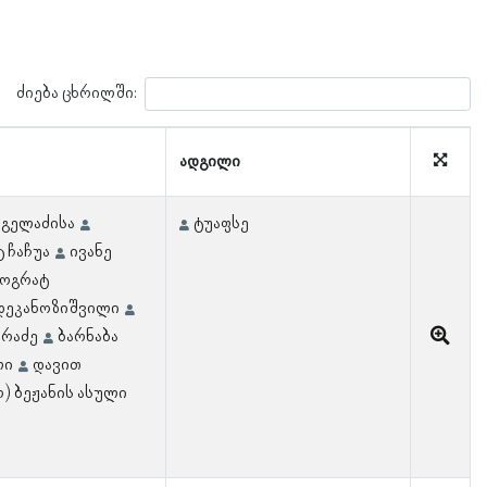
ძიება ცხრილში:
ადგილი
მგელაძისა
ტუაფსე
 ჩაჩუა
ივანე
ოგრატ
დეკანოზიშვილი
არაძე
ბარნაბა
ლი
დავით
) ბეჟანის ასული