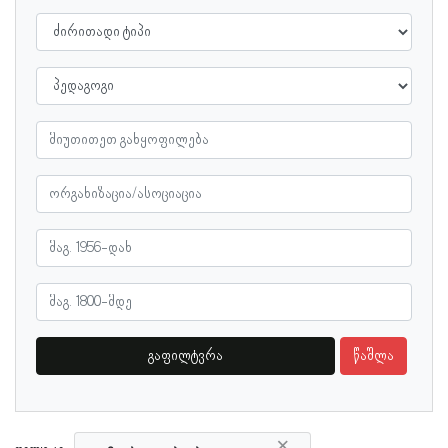
გაფილტვრა
წაშლა
×