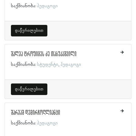
საქმიანობა:
პედაგოგი
დაწვრილებით
შალვა ტროფიმეს ძე თაბუკაშვილი
საქმიანობა:
სტუდენტი
პედაგოგი
დაწვრილებით
შარვაშ დემირჩოღლიანცი
საქმიანობა:
პედაგოგი