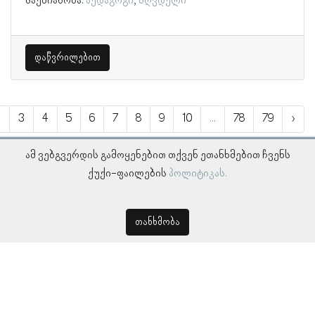
საქმიანობა:
პედაგოგი
მღვდელი
დაწვრილებით
2
3
4
5
6
7
8
9
10
...
78
79
›
ამ ვებგვერდის გამოყენებით თქვენ ეთანხმებით ჩვენს
ქუქი-ფაილების
პოლიტიკას.
თანხმობა
© პროსოპოგრაფიულ მონაცემთა ბაზა, ლინგვისტურ კვლევათა
ინსტიტუტი 2018 -
2026