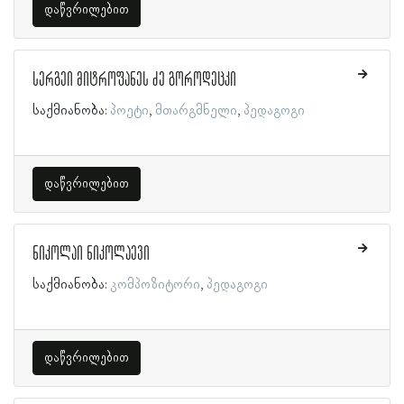
დაწვრილებით
სერგეი მიტროფანეს ძე გოროდეცკი
საქმიანობა:
პოეტი
მთარგმნელი
პედაგოგი
დაწვრილებით
ნიკოლაი ნიკოლაევი
საქმიანობა:
კომპოზიტორი
პედაგოგი
დაწვრილებით