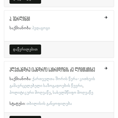
ა. შერლინგი
საქმიანობა:
პედაგოგი
დაწვრილებით
ალექსანდრე (სანდრო) სპირიდონის ძე ლომთათიძე
საქმიანობა:
ქართველთა შორის წერა-კითხვის
გამავრცელებელი საზოგადოების წევრი
პოლიტიკური მოღვაწე
სახელმწიფო მოღვაწე
სტატუსი:
თბილისის განყოფილება