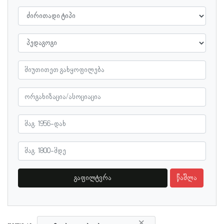
გაფილტვრა
წაშლა
×