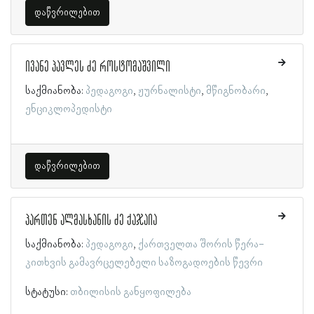
დაწვრილებით
ივანე პავლეს ძე როსტომაშვილი
საქმიანობა:
პედაგოგი
ჟურნალისტი
მწიგნობარი
ენციკლოპედისტი
დაწვრილებით
პართენ ალმასხანის ძე ქაჯაია
საქმიანობა:
პედაგოგი
ქართველთა შორის წერა-
კითხვის გამავრცელებელი საზოგადოების წევრი
სტატუსი:
თბილისის განყოფილება