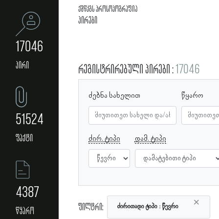
ქშწკგს პროსოპოგრაფია
პირები
17046
პირი
რეგისტრირებული პირები
17046
ძებნა სახელით
წყარო
51524
ფაქტი
ძირ. ტიპი
დამ. ტიპი
4387
×
ფილტრი:
ძირითადი ტიპი
წევრი
წყარო