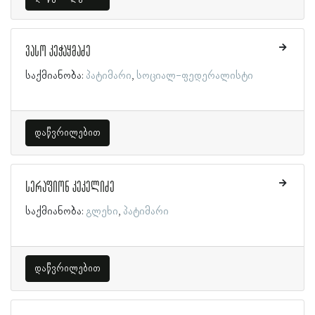
ვასო კეჭაყმაძე
საქმიანობა:
პატიმარი
სოციალ-ფედერალისტი
დაწვრილებით
სერაფიონ კეკელიძე
საქმიანობა:
გლეხი
პატიმარი
დაწვრილებით