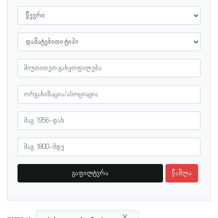
გაფილტვრა
წაშლა
×