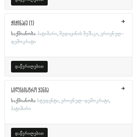
ჭიჭინაძე (1)
საქმიანობა:
პატიმარი
მედიცინის მუშაკი
ეროვნულ-
დემოკრატი
დაწვრილებით
სილიბისტრო ყენია
საქმიანობა:
სტუდენტი
ეროვნულ-დემოკრატი
პატიმარი
დაწვრილებით