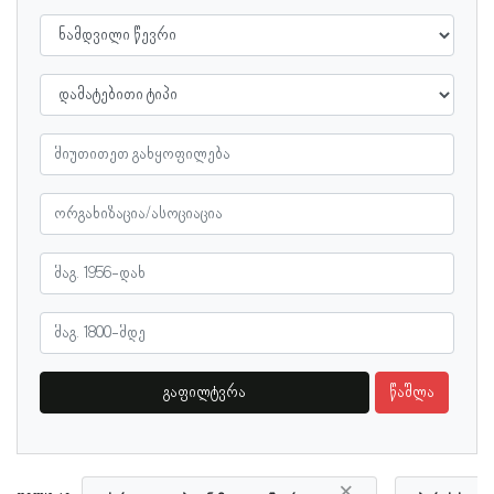
გაფილტვრა
წაშლა
×