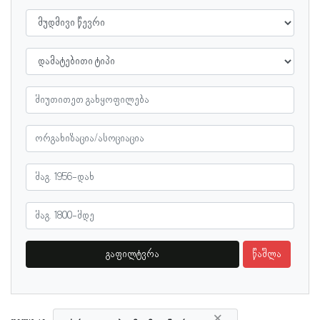
გაფილტვრა
წაშლა
×